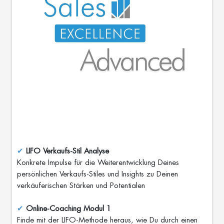
m
e
nt
A
c
a
d
e
m
y
P
e
o
pl
✔
LIFO Verkaufs-Stil Analyse
e
Konkrete Impulse für die Weiterentwicklung Deines
&
persönlichen Verkaufs-Stiles und Insights zu Deinen
C
ul
verkäuferischen Stärken und Potentialen
tu
re
✔
Online-Coaching Modul 1
Finde mit der LIFO-Methode heraus, wie Du durch einen
S