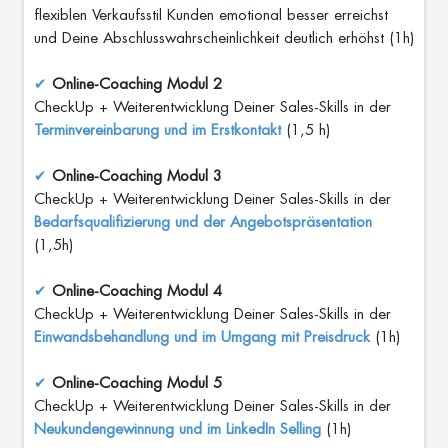
flexiblen Verkaufsstil Kunden emotional besser erreichst
al
es
und Deine Abschlusswahrscheinlichkeit deutlich erhöhst (1h)
A
✔
Online-Coaching Modul 2
b
CheckUp + Weiterentwicklung Deiner Sales-Skills in der
o
Terminvereinbarung und im Erstkontakt
(1,5 h)
ut
M
e
✔
Online-Coaching Modul 3
CheckUp + Weiterentwicklung Deiner Sales-Skills in der
B
Bedarfsqualifizierung und der Angebotspräsentation
o
(1,5h)
o
ki
n
✔
Online-Coaching Modul 4
g
CheckUp + Weiterentwicklung Deiner Sales-Skills in der
Einwandsbehandlung und im Umgang mit Preisdruck
(1h)
D
o
w
✔
Online-Coaching Modul 5
nl
CheckUp + Weiterentwicklung Deiner Sales-Skills in der
o
Neukundengewinnung und im LinkedIn Selling
(1h)
a